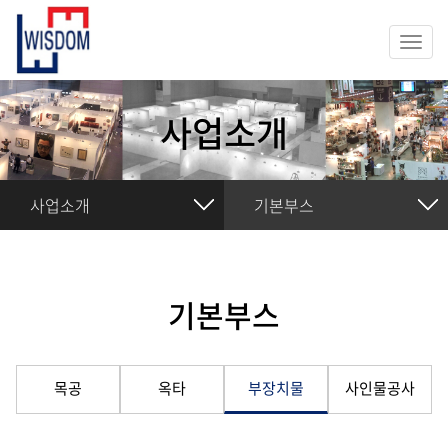
Togg
navi
사업소개
사업소개
기본부스
기본부스
목공
옥타
부장치물
사인물공사