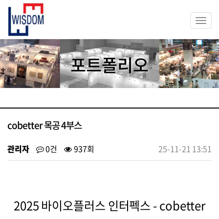
Togg
navi
포트폴리오
cobetter 목공 4부스
관리자
0건
937회
25-11-21 13:51
2025 바이오플러스 인터펙스 - cobetter